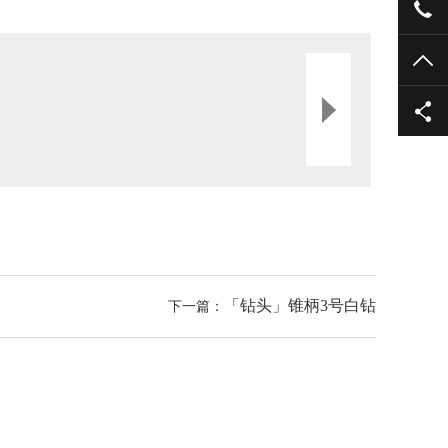
+86
TO
「钻头」锥柄3号白钻
下一篇：