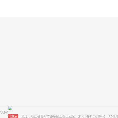
新闻中心
服务案例
公司动态
应用案例一
行业动态
应用案例二
应用案例三
微信扫码 
支持!
51La
地址：浙江省台州市路桥区上张工业区
浙ICP备11052107号
XML