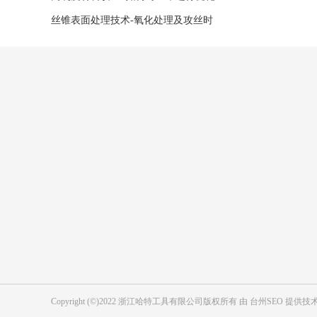
改进
丝锥表面处理技术-氧化处理及攻丝时
注意事项
产品中心
公司简介
钻头系列
企业文化
丝锥系列
车间设备
铣刀系列
销售网络
铰刀系列
Copyright (©)2022 浙江哈特工具有限公司版权所有 由
台州SEO
提供技术
锪钻系列