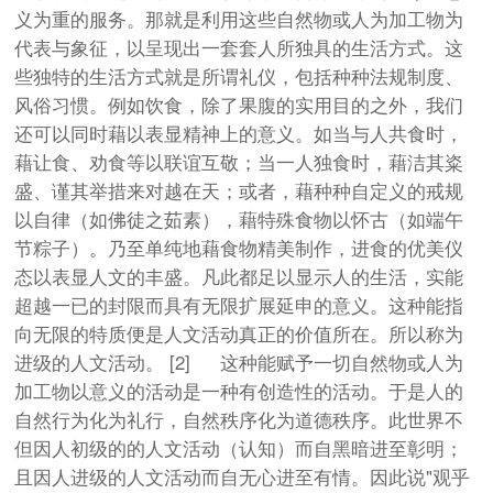
义为重的服务。那就是利用这些自然物或人为加工物为
代表与象征，以呈现出一套套人所独具的生活方式。这
些独特的生活方式就是所谓礼仪，包括种种法规制度、
风俗习惯。例如饮食，除了果腹的实用目的之外，我们
还可以同时藉以表显精神上的意义。如当与人共食时，
藉让食、劝食等以联谊互敬；当一人独食时，藉洁其粢
盛、谨其举措来对越在天；或者，藉种种自定义的戒规
以自律（如佛徒之茹素），藉特殊食物以怀古（如端午
节粽子）。乃至单纯地藉食物精美制作，进食的优美仪
态以表显人文的丰盛。凡此都足以显示人的生活，实能
超越一已的封限而具有无限扩展延申的意义。这种能指
向无限的特质便是人文活动真正的价值所在。所以称为
进级的人文活动。 [2] 这种能赋予一切自然物或人为
加工物以意义的活动是一种有创造性的活动。于是人的
自然行为化为礼行，自然秩序化为道德秩序。此世界不
但因人初级的的人文活动（认知）而自黑暗进至彰明；
且因人进级的人文活动而自无心进至有情。因此说"观乎